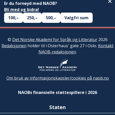
Er du fornøyd med NAOB?
Bli med og bidra!
100,–
250,–
500,–
Valgfri sum
©
Det Norske Akademi for Språk og Litteratur
2026
Redaksjonen
holder til i Osterhaus' gate 27 i Oslo.
Kontakt
NAOB-redaksjonen
.
Om bruk av informasjonskapsler/cookies på naob.no
NAOBs finansielle støttespillere i 2026
Staten