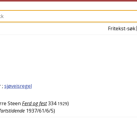
Fritekst-søk
r
;
sjøveisregel
rre Steen
Ferd og fest
334
)
1929
fartstidende
1937/61/6/5
)