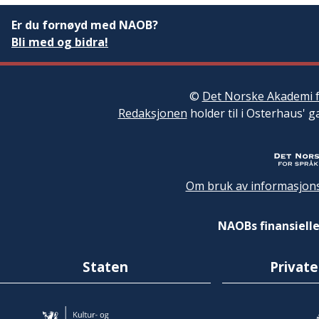
Er du fornøyd med NAOB?
Bli med og bidra!
©
Det Norske Akademi f
Redaksjonen
holder til i Osterhaus' g
Om bruk av informasjons
NAOBs finansielle
Staten
Private