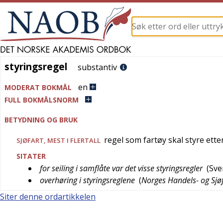
styringsregel
styringsregel
substantiv
en
MODERAT BOKMÅL
FULL BOKMÅLSNORM
BETYDNING OG BRUK
regel som fartøy skal styre ette
SJØFART
, MEST I FLERTALL
SITATER
for seiling i samflåte var det visse styringsregler
(
Sve
overhøring i styringsreglene
(
Norges Handels- og Sjø
Siter denne ordartikkelen