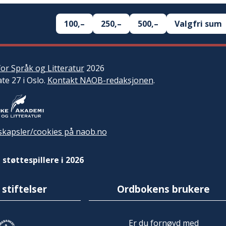
100,–
250,–
500,–
Valgfri sum
or Språk og Litteratur
2026
ate 27 i Oslo.
Kontakt NAOB-redaksjonen
.
kapsler/cookies på naob.no
 støttespillere i 2026
 stiftelser
Ordbokens brukere
Er du fornøyd med