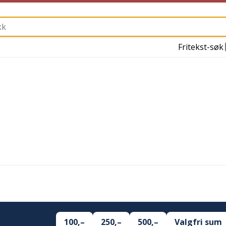
Fritekst-søk
100,–
250,–
500,–
Valgfri sum