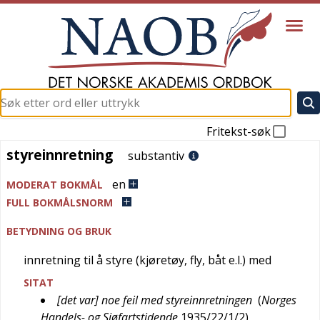
Fritekst-søk
styreinnretning
styreinnretning
substantiv
en
MODERAT BOKMÅL
FULL BOKMÅLSNORM
BETYDNING OG BRUK
innretning til å styre (kjøretøy, fly, båt e.l.) med
SITAT
[det var] noe feil med styreinnretningen
(
Norges
Handels- og Sjøfartstidende
1935/22/1/2
)