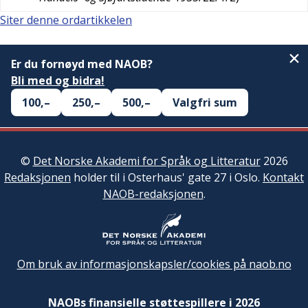
Siter denne ordartikkelen
Er du fornøyd med NAOB?
Bli med og bidra!
100,–
250,–
500,–
Valgfri sum
©
Det Norske Akademi for Språk og Litteratur
2026
Redaksjonen
holder til i Osterhaus' gate 27 i Oslo.
Kontakt
NAOB-redaksjonen
.
Om bruk av informasjonskapsler/cookies på naob.no
NAOBs finansielle støttespillere i 2026