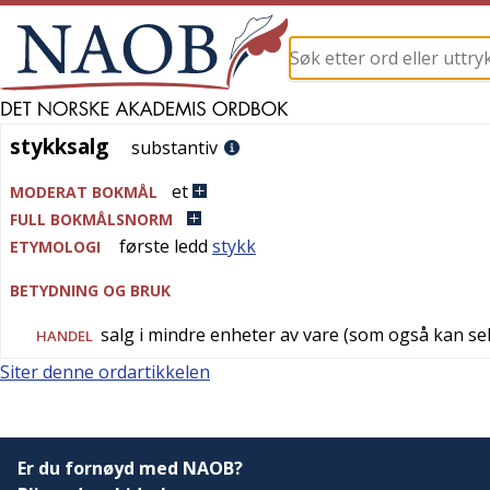
stykksalg
stykksalg
substantiv
et
MODERAT BOKMÅL
FULL BOKMÅLSNORM
første ledd
stykk
ETYMOLOGI
BETYDNING OG BRUK
salg i mindre enheter av vare (som også kan sel
HANDEL
Siter denne ordartikkelen
Er du fornøyd med NAOB?