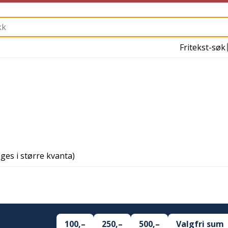
Fritekst-søk
ges i større kvanta)
100,–
250,–
500,–
Valgfri sum