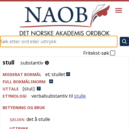
Fritekst-søk
stull
stull
substantiv
et
;
stullet
MODERAT BOKMÅL
FULL BOKMÅLSNORM
[stul:]
UTTALE
verbalsubstantiv til
stulle
ETYMOLOGI
BETYDNING OG BRUK
det å stulle
SJELDEN
UTTRYKK