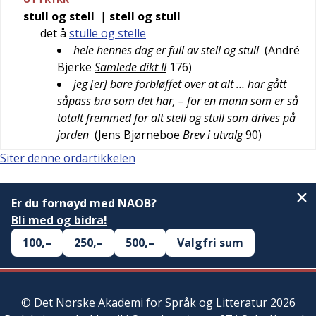
stull og stell
|
stell og stull
det å
stulle og stelle
hele hennes dag er full av stell og stull
(
André
Bjerke
Samlede dikt II
176
)
jeg [er] bare forbløffet over at alt … har gått
såpass bra som det har, – for en mann som er så
totalt fremmed for alt stell og stull som drives på
jorden
(
Jens Bjørneboe
Brev i utvalg
90
)
Siter denne ordartikkelen
Er du fornøyd med NAOB?
Bli med og bidra!
100,–
250,–
500,–
Valgfri sum
©
Det Norske Akademi for Språk og Litteratur
2026