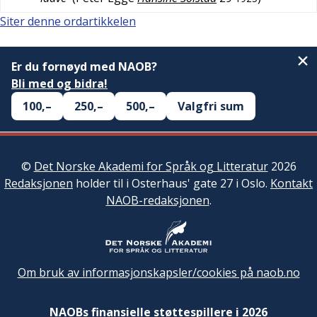
Siter denne ordartikkelen
Er du fornøyd med NAOB?
Bli med og bidra!
100,–
250,–
500,–
Valgfri sum
©
Det Norske Akademi for Språk og Litteratur
2026
Redaksjonen
holder til i Osterhaus' gate 27 i Oslo.
Kontakt
NAOB-redaksjonen
.
Om bruk av informasjonskapsler/cookies på naob.no
NAOBs finansielle støttespillere i 2026