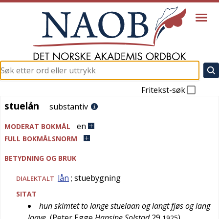
Fritekst-søk
stuelån
stuelån
substantiv
en
MODERAT BOKMÅL
FULL BOKMÅLSNORM
BETYDNING OG BRUK
lån
; stuebygning
DIALEKTALT
SITAT
hun skimtet to lange stuelaan og langt fjøs og lang
laave
(
Peter Egge
Hansine Solstad
29
)
1925