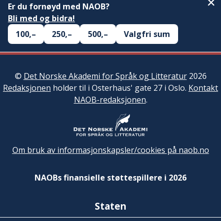
Er du fornøyd med NAOB?
Bli med og bidra!
100,–
250,–
500,–
Valgfri sum
©
Det Norske Akademi for Språk og Litteratur
2026
Redaksjonen
holder til i Osterhaus' gate 27 i Oslo.
Kontakt
NAOB-redaksjonen
.
Om bruk av informasjonskapsler/cookies på naob.no
NAOBs finansielle støttespillere i 2026
Staten