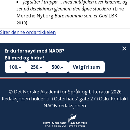
jeg sitter i trappa … med nattkjolen over knærne, og
ser på detektimen gjennom den åpne stuedøra
(
Line
Merethe Nyborg
Bare mamma som er Gud
LBK
)
2010
Siter denne ordartikkelen
Er du fornøyd med NAOB?
Bli med og bidra!
100,–
250,–
500,–
Valgfri sum
©
Det Norske Akademi for Språk og Litteratur
2026
Redaksjonen
holder til i Osterhaus' gate 27 i Oslo.
Kontakt
NAOB-redaksjonen
.