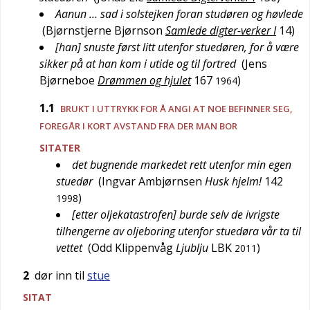
Aanun … sad i solstejken foran studøren og høvlede
(
Bjørnstjerne Bjørnson
Samlede digter-verker I
14
)
[han] snuste først litt utenfor stuedøren, for å være
sikker på at han kom i utide og til fortred
(
Jens
Bjørneboe
Drømmen og hjulet
167
)
1964
1.1
BRUKT I UTTRYKK FOR Å ANGI AT NOE BEFINNER SEG,
FOREGÅR I KORT AVSTAND FRA DER MAN BOR
SITATER
det bugnende markedet rett utenfor min egen
stuedør
(
Ingvar Ambjørnsen
Husk hjelm!
142
)
1998
[etter oljekatastrofen] burde selv de ivrigste
tilhengerne av oljeboring utenfor stuedøra vår ta til
vettet
(
Odd Klippenvåg
Ljublju
LBK
)
2011
2
dør inn til
stue
SITAT