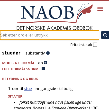
Fritekst-søk
stuedør
stuedør
substantiv
en
MODERAT BOKMÅL
FULL BOKMÅLSNORM
BETYDNING OG BRUK
1
dør til
stue
; inngangsdør til bolig
SITATER
folket nutildags vilde have fisken lige under
stuedøren
(
Jonas Lie
Samlede Digterverker I
130
)