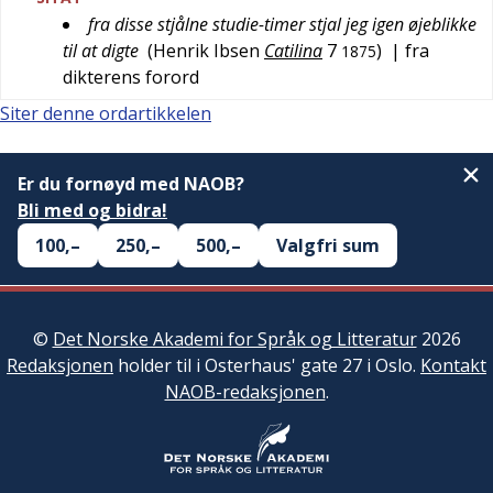
fra disse stjålne studie-timer stjal jeg igen øjeblikke
til at digte
(
Henrik Ibsen
Catilina
7
)
| fra
1875
dikterens forord
Siter denne ordartikkelen
Er du fornøyd med NAOB?
Bli med og bidra!
100,–
250,–
500,–
Valgfri sum
©
Det Norske Akademi for Språk og Litteratur
2026
Redaksjonen
holder til i Osterhaus' gate 27 i Oslo.
Kontakt
NAOB-redaksjonen
.