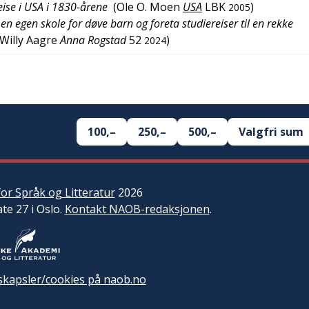
eise i USA i 1830-årene
(
Ole O. Moen
USA
LBK
)
2005
en egen skole for døve barn og foreta studiereiser til en rekke
Willy Aagre
Anna Rogstad
52
)
2024
100,–
250,–
500,–
Valgfri sum
or Språk og Litteratur
2026
ate 27 i Oslo.
Kontakt NAOB-redaksjonen
.
kapsler/cookies på naob.no