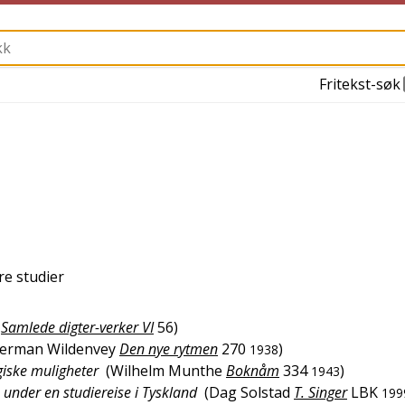
Fritekst-søk
øre studier
Samlede digter-verker VI
56
)
erman Wildenvey
Den nye rytmen
270
)
1938
giske muligheter
(
Wilhelm Munthe
Boknåm
334
)
1943
under en studiereise i Tyskland
(
Dag Solstad
T. Singer
LBK
199