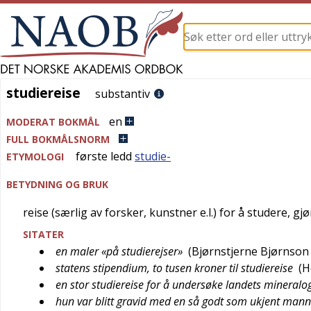
studiereise
studiereise
substantiv
en
MODERAT BOKMÅL
FULL BOKMÅLSNORM
første ledd
studie-
ETYMOLOGI
BETYDNING OG BRUK
reise (særlig av forsker, kunstner e.l.) for å studere, gj
SITATER
en maler «på studierejser»
(
Bjørnstjerne Bjørnson
statens stipendium, to tusen kroner til studiereise
(
H
en stor studiereise for å undersøke landets mineralo
hun var blitt gravid med en så godt som ukjent mann 