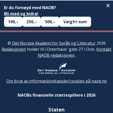
Er du fornøyd med NAOB?
Bli med og bidra!
100,–
250,–
500,–
Valgfri sum
©
Det Norske Akademi for Språk og Litteratur
2026
Redaksjonen
holder til i Osterhaus' gate 27 i Oslo.
Kontakt
NAOB-redaksjonen
.
Om bruk av informasjonskapsler/cookies på naob.no
NAOBs finansielle støttespillere i 2026
Staten