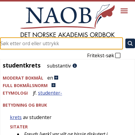
Fritekst-søk
studentkrets
studentkrets
substantiv
en
MODERAT BOKMÅL
FULL BOKMÅLSNORM
jf.
studenter-
ETYMOLOGI
BETYDNING OG BRUK
krets
av studenter
SITATER
Freuds [verk] var vilt og hissig diskutert i