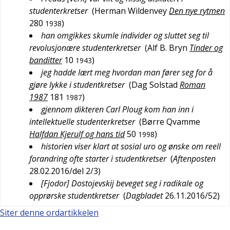
studenterkretser
(
Herman Wildenvey
Den nye rytmen
280
)
1938
han omgikkes skumle individer og sluttet seg til
revolusjonære studenterkretser
(
Alf B. Bryn
Tinder og
banditter
10
)
1943
jeg hadde lært meg hvordan man fører seg for å
gjøre lykke i studentkretser
(
Dag Solstad
Roman
1987
181
)
1987
gjennom dikteren Carl Ploug kom han inn i
intellektuelle studenterkretser
(
Børre Qvamme
Halfdan Kjerulf og hans tid
50
)
1998
historien viser klart at sosial uro og ønske om reell
forandring ofte starter i studentkretser
(
Aftenposten
28.02.2016/del 2/3
)
[Fjodor] Dostojevskij beveget seg i radikale og
opprørske studentkretser
(
Dagbladet
26.11.2016/52
)
Siter denne ordartikkelen