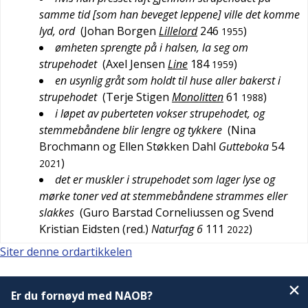
samme tid [som han beveget leppene] ville det komme
lyd, ord
(
Johan Borgen
Lillelord
246
)
1955
ømheten sprengte på i halsen, la seg om
strupehodet
(
Axel Jensen
Line
184
)
1959
en usynlig gråt som holdt til huse aller bakerst i
strupehodet
(
Terje Stigen
Monolitten
61
)
1988
i løpet av puberteten vokser strupehodet, og
stemmebåndene blir lengre og tykkere
(
Nina
Brochmann og Ellen Støkken Dahl
Gutteboka
54
)
2021
det er muskler i strupehodet som lager lyse og
mørke toner ved at stemmebåndene strammes eller
slakkes
(
Guro Barstad Corneliussen og Svend
Kristian Eidsten (red.)
Naturfag 6
111
)
2022
Siter denne ordartikkelen
Er du fornøyd med NAOB?