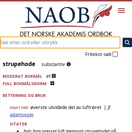
Fritekst-søk
strupehode
strupehode
substantiv
et
MODERAT BOKMÅL
FULL BOKMÅLSNORM
BETYDNING OG BRUK
øverste utvidede del av luftrøret
| jf.
ANATOMI
adamseple
SITATER
hvis han presset luft gjennom strupehodet på