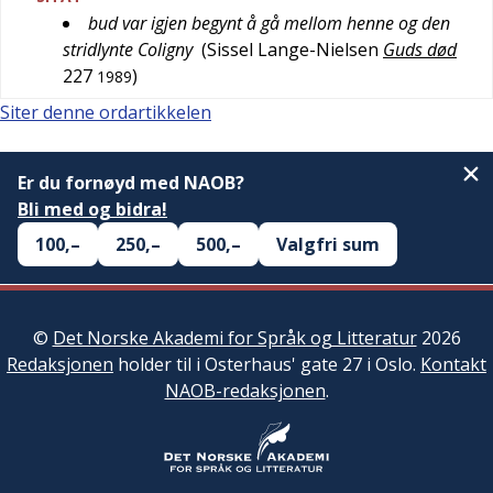
bud var igjen begynt å gå mellom henne og den
stridlynte Coligny
(
Sissel Lange-Nielsen
Guds død
227
)
1989
Siter denne ordartikkelen
Er du fornøyd med NAOB?
Bli med og bidra!
100,–
250,–
500,–
Valgfri sum
©
Det Norske Akademi for Språk og Litteratur
2026
Redaksjonen
holder til i Osterhaus' gate 27 i Oslo.
Kontakt
NAOB-redaksjonen
.