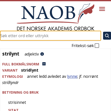
Fritekst-søk
strilynt
strilynt
adjektiv
FULL BOKMÅLSNORM
stridlynt
VARIANT
annet ledd avledet av
lynne
; jf.
norrønt
ETYMOLOGI
stríðlyndr
BETYDNING OG BRUK
strisinnet
SITAT