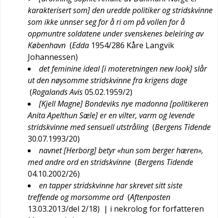
karakterisert som] den uredde politiker og stridskvinne
som ikke unnser seg for å ri om på vollen for å
oppmuntre soldatene under svenskenes beleiring av
København
(
Edda
1954/286
Kåre Langvik
Johannessen
)
det feminine ideal [i moteretningen new look] slår
ut den nøysomme stridskvinne fra krigens dage
(
Rogalands Avis
05.02.1959/2
)
[Kjell Magne] Bondeviks nye madonna [politikeren
Anita Apelthun Sæle] er en vilter, varm og levende
stridskvinne med sensuell utstråling
(
Bergens Tidende
30.07.1993/20
)
navnet [Herborg] betyr «hun som berger hæren»,
med andre ord en stridskvinne
(
Bergens Tidende
04.10.2002/26
)
en tapper stridskvinne har skrevet sitt siste
treffende og morsomme ord
(
Aftenposten
13.03.2013/del 2/18
)
| i nekrolog for forfatteren