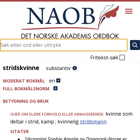
Fritekst-søk
stridskvinne
stridskvinne
substantiv
en
MODERAT BOKMÅL
FULL BOKMÅLSNORM
BETYDNING OG BRUK
kvinne som
ISÆR OM ELDRE FORHOLD ELLER
ARKAISERENDE
deltar i strid, kamp
; kvinnelig
stridsmann
SITATER
[dronning Sophie Amalie av Danmark-Norge er