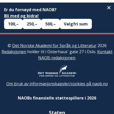
Er du fornøyd med NAOB?
Bli med og bidra!
100,–
250,–
500,–
Valgfri sum
©
Det Norske Akademi for Språk og Litteratur
2026
Redaksjonen
holder til i Osterhaus' gate 27 i Oslo.
Kontakt
NAOB-redaksjonen
.
Om bruk av informasjonskapsler/cookies på naob.no
NAOBs finansielle støttespillere i 2026
Staten