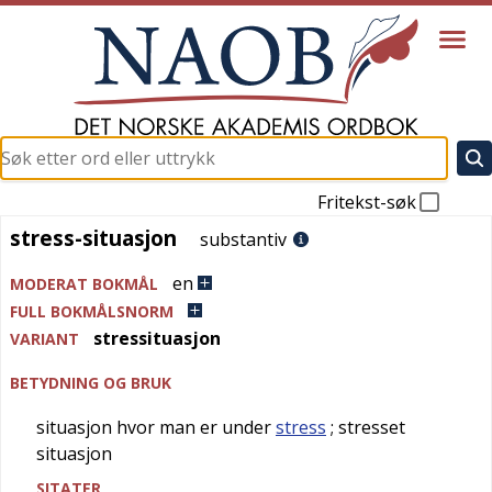
Fritekst-søk
stress-situasjon
stress-situasjon
substantiv
en
MODERAT BOKMÅL
FULL BOKMÅLSNORM
stressituasjon
VARIANT
BETYDNING OG BRUK
situasjon hvor man er under
stress
; stresset
situasjon
SITATER