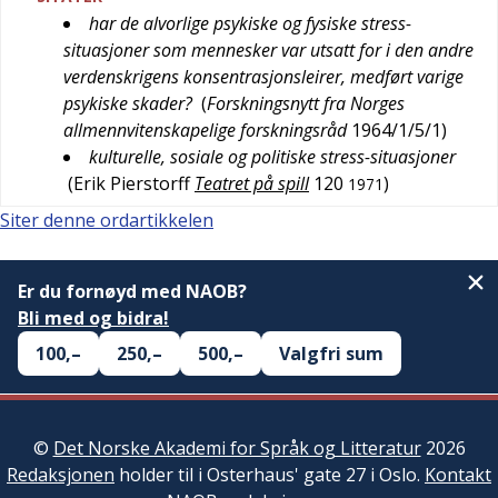
har de alvorlige psykiske og fysiske stress-
situasjoner som mennesker var utsatt for i den andre
verdenskrigens konsentrasjonsleirer, medført varige
psykiske skader?
(
Forskningsnytt fra Norges
allmennvitenskapelige forskningsråd
1964/1/5/1
)
kulturelle, sosiale og politiske stress-situasjoner
(
Erik Pierstorff
Teatret på spill
120
)
1971
Siter denne ordartikkelen
Er du fornøyd med NAOB?
Bli med og bidra!
100,–
250,–
500,–
Valgfri sum
©
Det Norske Akademi for Språk og Litteratur
2026
Redaksjonen
holder til i Osterhaus' gate 27 i Oslo.
Kontakt