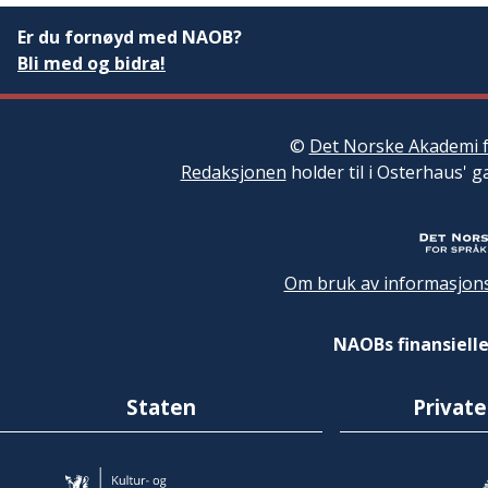
Er du fornøyd med NAOB?
Bli med og bidra!
©
Det Norske Akademi f
Redaksjonen
holder til i Osterhaus' g
Om bruk av informasjons
NAOBs finansielle
Staten
Private