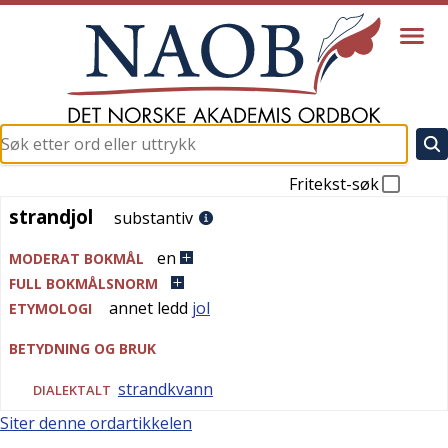
Fritekst-søk
strandjol
strandjol
substantiv
en
MODERAT BOKMÅL
FULL BOKMÅLSNORM
annet ledd
jol
ETYMOLOGI
BETYDNING OG BRUK
strandkvann
DIALEKTALT
Siter denne ordartikkelen