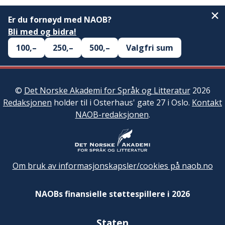
Er du fornøyd med NAOB?
Bli med og bidra!
100,–
250,–
500,–
Valgfri sum
©
Det Norske Akademi for Språk og Litteratur
2026
Redaksjonen
holder til i Osterhaus' gate 27 i Oslo.
Kontakt
NAOB-redaksjonen
.
Om bruk av informasjonskapsler/cookies på naob.no
NAOBs finansielle støttespillere i 2026
Staten