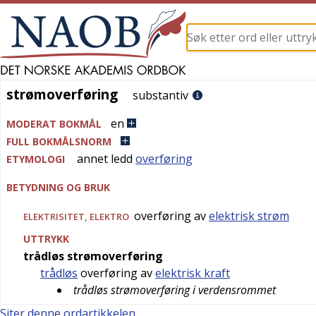
strømoverføring
strømoverføring
substantiv
en
MODERAT BOKMÅL
FULL BOKMÅLSNORM
annet ledd
overføring
ETYMOLOGI
BETYDNING OG BRUK
overføring av
elektrisk strøm
ELEKTRISITET
,
ELEKTRO
UTTRYKK
trådløs strømoverføring
trådløs
overføring av
elektrisk kraft
trådløs strømoverføring i verdensrommet
Siter denne ordartikkelen