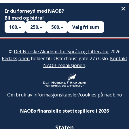
Er du fornøyd med NAOB?
Bli med og bidra!
100,–
250,–
500,–
Valgfri sum
©
Det Norske Akademi for Språk og Litteratur
2026
Redaksjonen
holder til i Osterhaus' gate 27 i Oslo.
Kontakt
NAOB-redaksjonen
.
Om bruk av informasjonskapsler/cookies på naob.no
NAOBs finansielle støttespillere i 2026
Staten