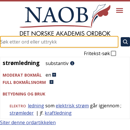
Fritekst-søk
strømledning
strømledning
substantiv
en
MODERAT BOKMÅL
FULL BOKMÅLSNORM
BETYDNING OG BRUK
ledning
som
elektrisk strøm
går igjennom
;
ELEKTRO
strømleder
| jf.
kraftledning
Siter denne ordartikkelen