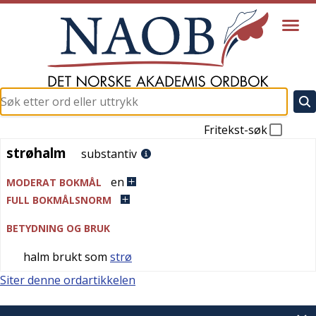
Fritekst-søk
strøhalm
strøhalm
substantiv
en
MODERAT BOKMÅL
FULL BOKMÅLSNORM
BETYDNING OG BRUK
halm brukt som
strø
Siter denne ordartikkelen