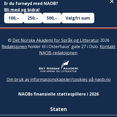
Er du fornøyd med NAOB?
Bli med og bidra!
100,–
250,–
500,–
Valgfri sum
©
Det Norske Akademi for Språk og Litteratur
2026
Redaksjonen
holder til i Osterhaus' gate 27 i Oslo.
Kontakt
NAOB-redaksjonen
.
Om bruk av informasjonskapsler/cookies på naob.no
NAOBs finansielle støttespillere i 2026
Staten