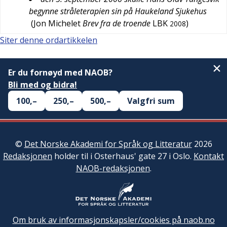
begynne stråleterapien sin på Haukeland Sjukehus
(
Jon Michelet
Brev fra de troende
LBK
)
2008
Siter denne ordartikkelen
Er du fornøyd med NAOB?
Bli med og bidra!
100,–
250,–
500,–
Valgfri sum
©
Det Norske Akademi for Språk og Litteratur
2026
Redaksjonen
holder til i Osterhaus' gate 27 i Oslo.
Kontakt
NAOB-redaksjonen
.
Om bruk av informasjonskapsler/cookies på naob.no