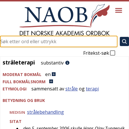
Fritekst-søk
stråleterapi
stråleterapi
substantiv
en
MODERAT BOKMÅL
FULL BOKMÅLSNORM
sammensatt av
stråle
og
terapi
ETYMOLOGI
BETYDNING OG BRUK
strålebehandling
MEDISIN
SITAT
den 5. september 2006 skulle Hans Olav Tungesvik