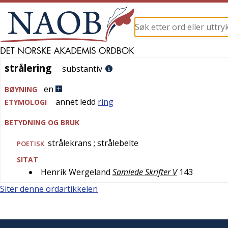
strålering
strålering
substantiv
en
BØYNING
annet ledd
ring
ETYMOLOGI
BETYDNING OG BRUK
strålekrans
; strålebelte
POETISK
SITAT
Henrik Wergeland
Samlede Skrifter V
143
Siter denne ordartikkelen