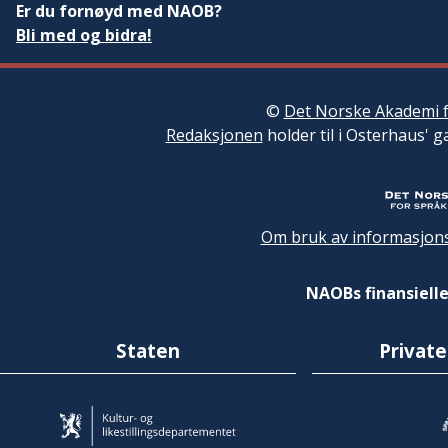
Er du fornøyd med NAOB?
Bli med og bidra!
©
Det Norske Akademi f
Redaksjonen
holder til i Osterhaus' g
Om bruk av informasjons
NAOBs finansielle
Staten
Private