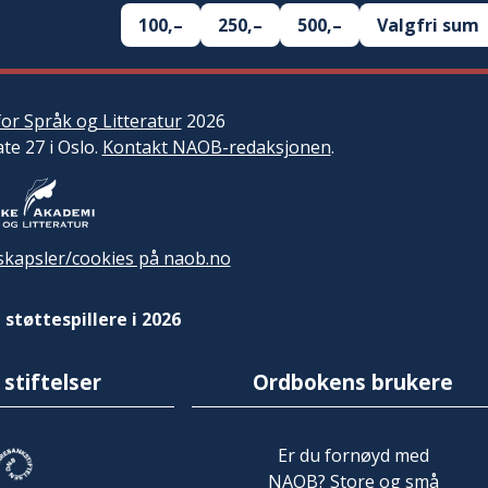
100,–
250,–
500,–
Valgfri sum
or Språk og Litteratur
2026
ate 27 i Oslo.
Kontakt NAOB-redaksjonen
.
kapsler/cookies på naob.no
 støttespillere i 2026
 stiftelser
Ordbokens brukere
Er du fornøyd med
NAOB? Store og små