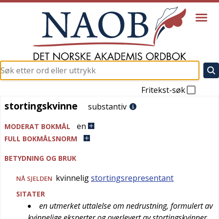
Fritekst-søk
stortingskvinne
stortingskvinne
substantiv
en
MODERAT BOKMÅL
FULL BOKMÅLSNORM
BETYDNING OG BRUK
kvinnelig
stortingsrepresentant
NÅ SJELDEN
SITATER
en utmerket uttalelse om nedrustning, formulert av
kvinnelige eksperter og overlevert av stortingskvinner