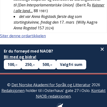
til [Den Interparlamentariske Union]
(
Berit Ås
Kvinner
i alle land…
88
)
1981
det var Anna Rogstads første dag som
stortingskvinne, fredag den 17. mars
(
Willy Aagre
Anna Rogstad
157
)
2024
Siter denne ordartikkelen
Er du fornøyd med NAOB?
Bli med og bidra!
100,–
250,–
500,–
Valgfri sum
©
Det Norske Akademi for Språk og Litteratur
2026
Redaksjonen
holder til i Osterhaus' gate 27 i Oslo.
Kontakt
NAOB-redaksjonen
.