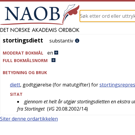
stortingsdiett
stortingsdiett
substantiv
en
MODERAT BOKMÅL
FULL BOKMÅLSNORM
BETYDNING OG BRUK
diett
, godtgjørelse (for matutgifter) for
stortingsrepre
SITAT
gjennom et helt år utgjør stortingsdietten en ekstra
fra Stortinget
(
VG
20.08.2002/14
)
Siter denne ordartikkelen