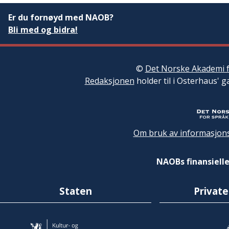
Er du fornøyd med NAOB?
Bli med og bidra!
©
Det Norske Akademi f
Redaksjonen
holder til i Osterhaus' g
Om bruk av informasjons
NAOBs finansielle
Staten
Private