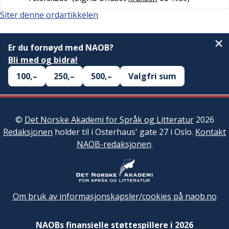
Siter denne ordartikkelen
Er du fornøyd med NAOB?
Bli med og bidra!
100,–
250,–
500,–
Valgfri sum
©
Det Norske Akademi for Språk og Litteratur
2026
Redaksjonen
holder til i Osterhaus' gate 27 i Oslo.
Kontakt
NAOB-redaksjonen
.
Om bruk av informasjonskapsler/cookies på naob.no
NAOBs finansielle støttespillere i 2026