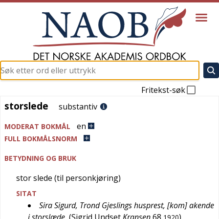
Fritekst-søk
storslede
storslede
substantiv
en
MODERAT BOKMÅL
FULL BOKMÅLSNORM
BETYDNING OG BRUK
stor slede (til personkjøring)
SITAT
Sira Sigurd, Trond Gjeslings husprest, [kom] akende
i storslæde
(
Sigrid Undset
Kransen
68
)
1920