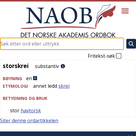
Fritekst-søk
storskrei
storskrei
substantiv
en
BØYNING
annet ledd
skrei
ETYMOLOGI
BETYDNING OG BRUK
stor
havtorsk
Siter denne ordartikkelen