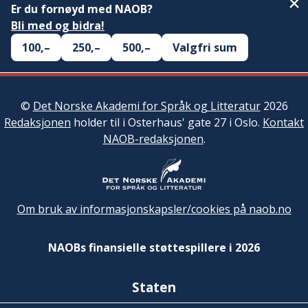
Er du fornøyd med NAOB?
Bli med og bidra!
100,–
250,–
500,–
Valgfri sum
©
Det Norske Akademi for Språk og Litteratur
2026
Redaksjonen
holder til i Osterhaus' gate 27 i Oslo.
Kontakt
NAOB-redaksjonen
.
Om bruk av informasjonskapsler/cookies på naob.no
NAOBs finansielle støttespillere i 2026
Staten