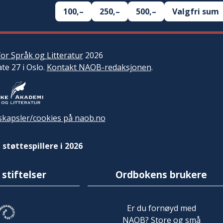
100,–
250,–
500,–
Valgfri sum
or Språk og Litteratur
2026
ate 27 i Oslo.
Kontakt NAOB-redaksjonen
.
kapsler/cookies på naob.no
 støttespillere i 2026
 stiftelser
Ordbokens brukere
Er du fornøyd med
NAOB? Store og små