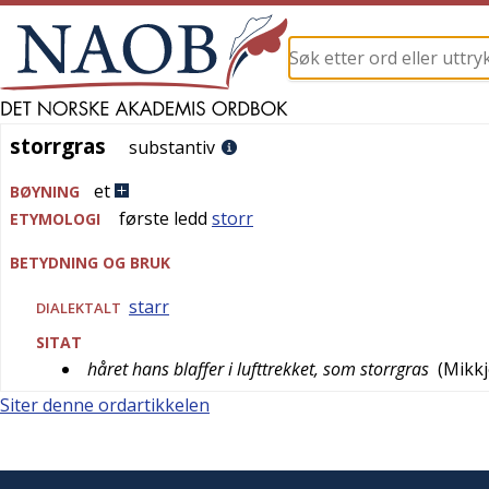
storrgras
storrgras
substantiv
et
BØYNING
første ledd
storr
ETYMOLOGI
BETYDNING OG BRUK
starr
DIALEKTALT
SITAT
håret hans blaffer i lufttrekket, som storrgras
(
Mikkj
Siter denne ordartikkelen