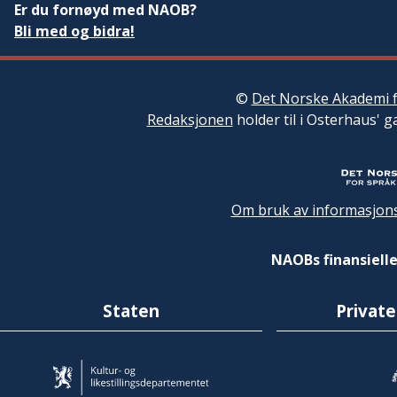
Er du fornøyd med NAOB?
Bli med og bidra!
©
Det Norske Akademi f
Redaksjonen
holder til i Osterhaus' g
Om bruk av informasjons
NAOBs finansielle
Staten
Private