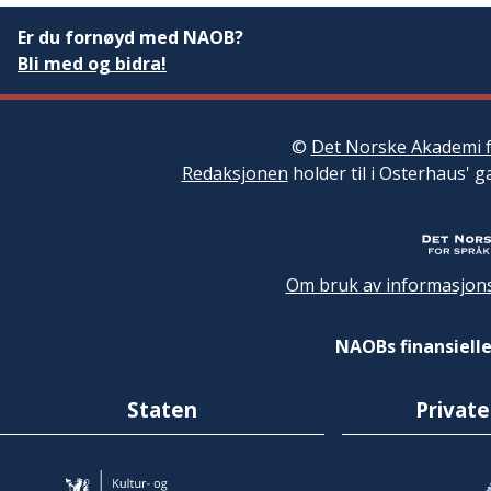
Er du fornøyd med NAOB?
Bli med og bidra!
©
Det Norske Akademi f
Redaksjonen
holder til i Osterhaus' g
Om bruk av informasjons
NAOBs finansielle
Staten
Private