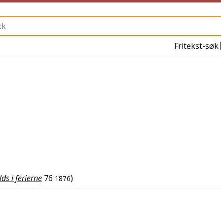
Fritekst-søk
elds i ferierne
76
)
1876