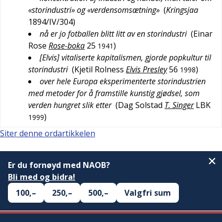
«storindustri» og «verdensomsætning»
(
Kringsjaa
1894/IV/304
)
nå er jo fotballen blitt litt av en storindustri
(
Einar
Rose
Rose-boka
25
)
1941
[Elvis] vitaliserte kapitalismen, gjorde popkultur til
storindustri
(
Kjetil Rolness
Elvis Presley
56
)
1998
over hele Europa eksperimenterte storindustrien
med metoder for å framstille kunstig gjødsel, som
verden hungret slik etter
(
Dag Solstad
T. Singer
LBK
)
1999
Siter denne ordartikkelen
Er du fornøyd med NAOB?
Bli med og bidra!
100,–
250,–
500,–
Valgfri sum