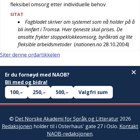
fleksibel omsorg etter individuelle behov
SITAT
Fagbladet skriver om systemet som nå holder på å
bli innført i Tromsø. Hver tjeneste skal prises. De
ansatte frykter stoppeklokkeomsorg, byråkrati og lite
fleksible arbeidsmetoder
(
nationen.no
28.10.2004
)
Siter denne ordartikkelen
Er du fornøyd med NAOB?
Bli med og bidra!
100,–
250,–
500,–
Valgfri sum
©
Det Norske Akademi for Språk og Litteratur
2026
Redaksjonen
holder til i Osterhaus' gate 27 i Oslo.
Kontakt
NAOB-redaksjonen
.