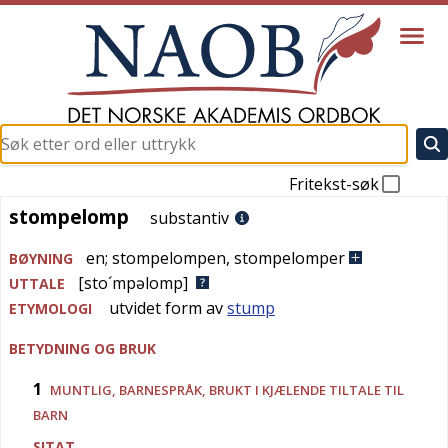
Fritekst-søk
stompelomp
stompelomp
substantiv
en
;
stompelompen
,
stompelomper
BØYNING
[sto´mpəlomp]
UTTALE
utvidet form av
stump
ETYMOLOGI
BETYDNING OG BRUK
1
MUNTLIG
,
BARNESPRÅK
, BRUKT I KJÆLENDE TILTALE TIL
BARN
SITAT