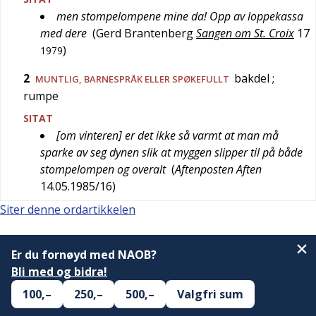
men stompelompene mine da! Opp av loppekassa
med dere
(
Gerd Brantenberg
Sangen om St. Croix
17
)
1979
2
bakdel
;
MUNTLIG
,
BARNESPRÅK
ELLER
SPØKEFULLT
rumpe
SITAT
[om vinteren] er det ikke så varmt at man må
sparke av seg dynen slik at myggen slipper til på både
stompelompen og overalt
(
Aftenposten Aften
14.05.1985/16
)
Siter denne ordartikkelen
Er du fornøyd med NAOB?
Bli med og bidra!
100,–
250,–
500,–
Valgfri sum