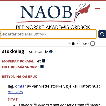
Fritekst-søk
stokkelag
stokkelag
substantiv
et
MODERAT BOKMÅL
FULL BOKMÅLSNORM
BETYDNING OG BRUK
lag,
omfar
av vannrette stokker, bjelker i laftet hus
;
omkvarv
SITAT
i hundre år [var det] blitt danset og spilt så meget