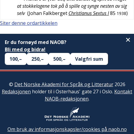
at stokkelagene tok på å spille og synge nesten av sig
selv
(
Johan Falkberget
Christianus Sextus I
85
)
1938
Siter denne ordartikkelen
Er du fornøyd med NAOB?
Bli med og bidra!
100,–
250,–
500,–
Valgfri sum
©
Det Norske Akademi for Språk og Litteratur
2026
Redaksjonen
holder til i Osterhaus' gate 27 i Oslo.
Kontakt
NAOB-redaksjonen
.
Om bruk av informasjonskapsler/cookies på naob.no