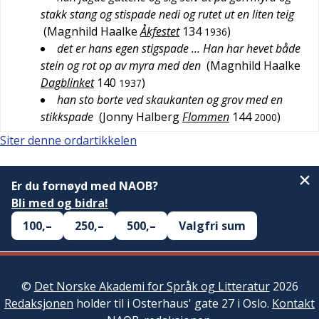
stakk stang og stispade nedi og rutet ut en liten teig
(
Magnhild Haalke
Åkfestet
134
)
1936
det er hans egen stigspade … Han har hevet både
stein og rot op av myra med den
(
Magnhild Haalke
Dagblinket
140
)
1937
han sto borte ved skaukanten og grov med en
stikkspade
(
Jonny Halberg
Flommen
144
)
2000
Siter denne ordartikkelen
Er du fornøyd med NAOB?
Bli med og bidra!
100,–
250,–
500,–
Valgfri sum
©
Det Norske Akademi for Språk og Litteratur
2026
Redaksjonen
holder til i Osterhaus' gate 27 i Oslo.
Kontakt