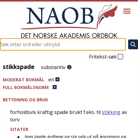
Fritekst-søk
stikkspade
stikkspade
substantiv
en
MODERAT BOKMÅL
FULL BOKMÅLSNORM
BETYDNING OG BRUK
forholdsvis kraftig spade brukt f.eks. til
stikking
av
torv
SITATER
han jagde guttene og sig selv ut på gorrmyra og