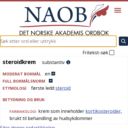
Fritekst-søk
steroidkrem
steroidkrem
substantiv
en
MODERAT BOKMÅL
FULL BOKMÅLSNORM
første ledd
steroid
ETYMOLOGI
BETYDNING OG BRUK
krem som inneholder
kortikosteroider
,
FARMAKOLOGI
brukt til behandling av hudsykdommer
Siter denne ordartikkelen