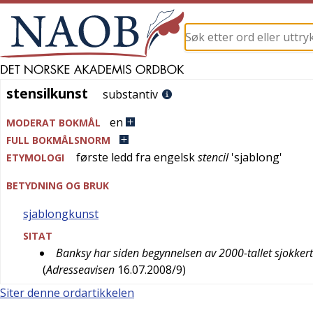
stensilkunst
stensilkunst
substantiv
en
MODERAT BOKMÅL
FULL BOKMÅLSNORM
første ledd fra
engelsk
stencil
'
sjablong
'
ETYMOLOGI
BETYDNING OG BRUK
sjablongkunst
SITAT
Banksy har siden begynnelsen av 2000-tallet sjokker
(
Adresseavisen
16.07.2008/9
)
Siter denne ordartikkelen