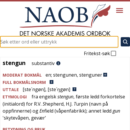
Fritekst-søk
stengun
stengun
substantiv
en
;
stengunen
,
stenguner
MODERAT BOKMÅL
FULL BOKMÅLSNORM
[ste´ngøn]
,
[ste´ŋgøn]
UTTALE
fra
engelsk
stengun
, første ledd forkortelse
ETYMOLOGI
(initialord) for R.V.
S
hepherd, H.J.
T
urpin (navn på
oppfinnerne) og
En
field (våpenfabrikk); annet ledd
gun
'
skytevåpen, gevær
'
BETYDNING OG BRUK