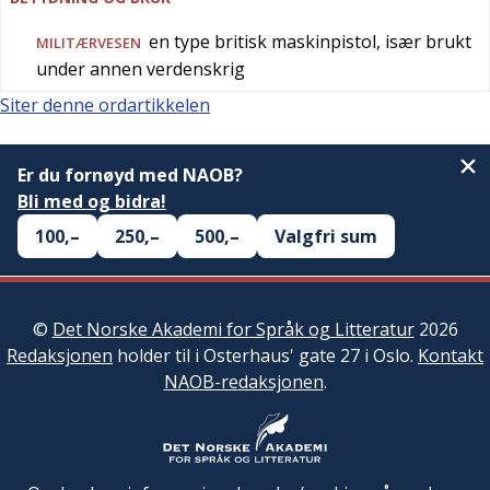
en type britisk maskinpistol, især brukt
MILITÆRVESEN
under annen verdenskrig
Siter denne ordartikkelen
Er du fornøyd med NAOB?
Bli med og bidra!
100,–
250,–
500,–
Valgfri sum
©
Det Norske Akademi for Språk og Litteratur
2026
Redaksjonen
holder til i Osterhaus' gate 27 i Oslo.
Kontakt
NAOB-redaksjonen
.