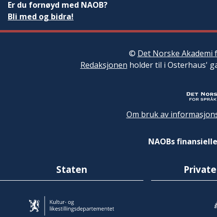
Er du fornøyd med NAOB?
Bli med og bidra!
©
Det Norske Akademi f
Redaksjonen
holder til i Osterhaus' g
Om bruk av informasjons
NAOBs finansielle
Staten
Private