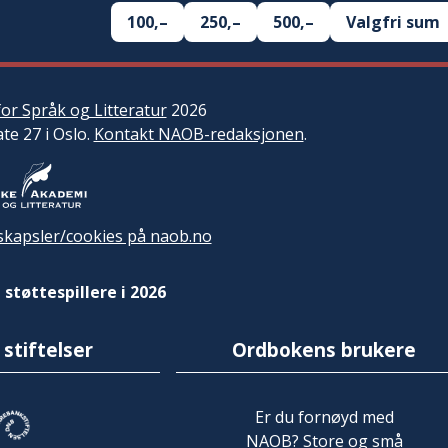
100,–
250,–
500,–
Valgfri sum
or Språk og Litteratur
2026
ate 27 i Oslo.
Kontakt NAOB-redaksjonen
.
kapsler/cookies på naob.no
 støttespillere i 2026
 stiftelser
Ordbokens brukere
Er du fornøyd med
NAOB? Store og små