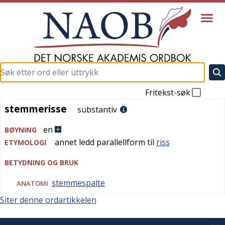
Fritekst-søk
stemmerisse
stemmerisse
substantiv
en
BØYNING
annet ledd parallellform til
riss
ETYMOLOGI
BETYDNING OG BRUK
stemmespalte
ANATOMI
Siter denne ordartikkelen