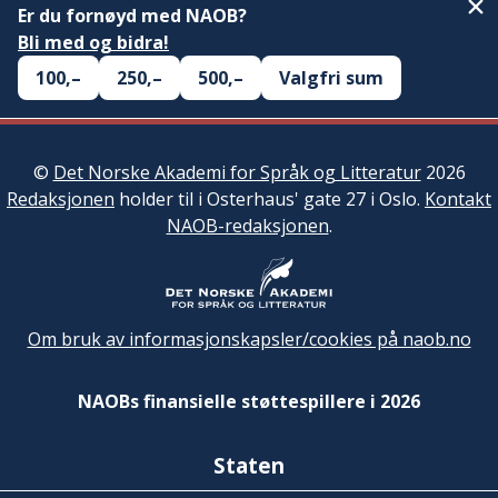
Er du fornøyd med NAOB?
Bli med og bidra!
100,–
250,–
500,–
Valgfri sum
©
Det Norske Akademi for Språk og Litteratur
2026
Redaksjonen
holder til i Osterhaus' gate 27 i Oslo.
Kontakt
NAOB-redaksjonen
.
Om bruk av informasjonskapsler/cookies på naob.no
NAOBs finansielle støttespillere i 2026
Staten