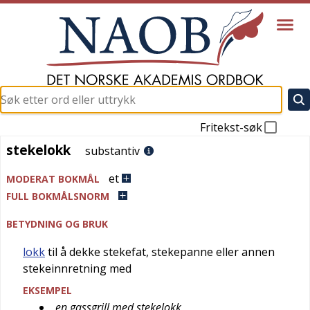
Fritekst-søk
stekelokk
stekelokk
substantiv
et
MODERAT BOKMÅL
FULL BOKMÅLSNORM
BETYDNING OG BRUK
lokk
til å dekke stekefat, stekepanne eller annen
stekeinnretning med
EKSEMPEL
en gassgrill med stekelokk