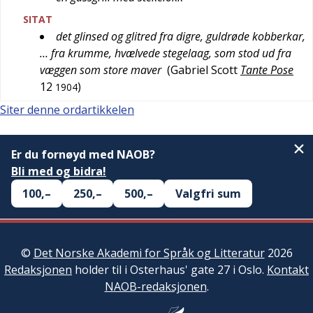
SITAT
det glinsed og glitred fra digre, guldrøde kobberkar,
… fra krumme, hvælvede stegelaag, som stod ud fra
væggen som store maver
(
Gabriel Scott
Tante Pose
12
)
1904
Siter denne ordartikkelen
Er du fornøyd med NAOB?
Bli med og bidra!
100,–
250,–
500,–
Valgfri sum
©
Det Norske Akademi for Språk og Litteratur
2026
Redaksjonen
holder til i Osterhaus' gate 27 i Oslo.
Kontakt
NAOB-redaksjonen
.