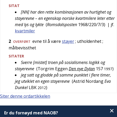
SITAT
[NN] har den rette kombinasjonen av hurtighet og
stayerevne – en egenskap norske kvartmilere leter etter
med lys og lykte
(
Romsdalsposten
1968/220/7/3
)
| jf.
kvartmiler
2
evne til å være
stayer
; utholdenhet
;
OVERFØRT
målbevissthet
SITATER
Sverre [mistet] troen på sosialismens logikk og
stayerevne
(
Torgrim Eggen
Den nye Dylan
157
)
1997
jeg satt og glodde på samme punktet i flere timer,
jeg utviklet en egen stayerevne
(
Astrid Nordang
Eva
Dunkel
LBK
)
2012
Siter denne ordartikkelen
Er du fornøyd med NAOB?