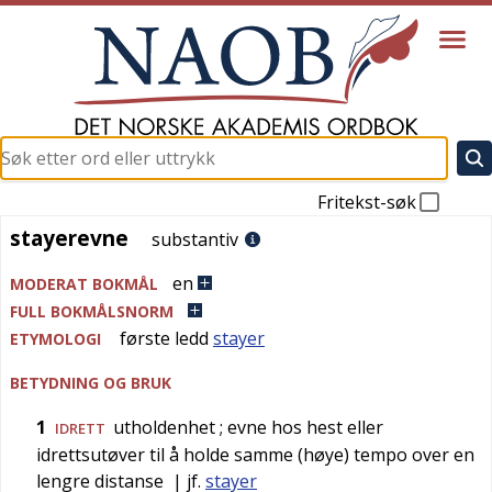
Fritekst-søk
stayerevne
stayerevne
substantiv
en
MODERAT BOKMÅL
FULL BOKMÅLSNORM
første ledd
stayer
ETYMOLOGI
BETYDNING OG BRUK
1
utholdenhet
; evne hos hest eller
IDRETT
idrettsutøver til å holde samme (høye) tempo over en
lengre distanse
| jf.
stayer