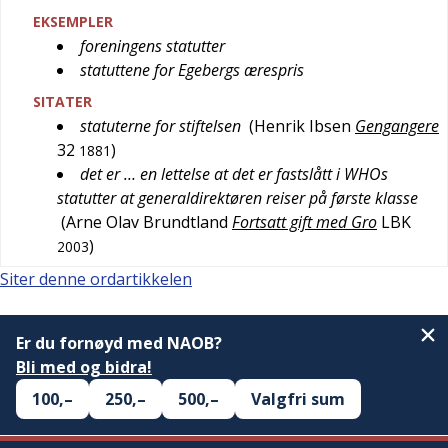
EKSEMPLER
foreningens statutter
statuttene for Egebergs ærespris
SITATER
statuterne for stiftelsen
(
Henrik Ibsen
Gengangere
32
)
1881
det er … en lettelse at det er fastslått i WHOs
statutter at generaldirektøren reiser på første klasse
(
Arne Olav Brundtland
Fortsatt gift med Gro
LBK
)
2003
Siter denne ordartikkelen
Er du fornøyd med NAOB?
Bli med og bidra!
100,–
250,–
500,–
Valgfri sum