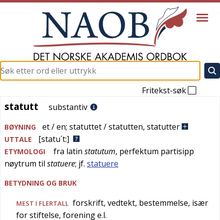
Fritekst-søk
statutt
statutt
substantiv
et / en
;
statuttet / statutten
,
statutter
BØYNING
[statu´t:]
UTTALE
fra
latin
statutum
, perfektum partisipp
ETYMOLOGI
nøytrum til
statuere
; jf.
statuere
BETYDNING OG BRUK
forskrift, vedtekt, bestemmelse, især
MEST I FLERTALL
for stiftelse, forening e.l.