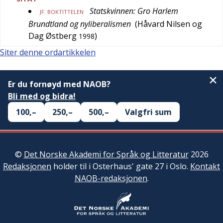
Statskvinnen: Gro Harlem
JF. BOKTITTELEN
Brundtland og nyliberalismen
(
Håvard Nilsen og
Dag Østberg
)
1998
Siter denne ordartikkelen
Er du fornøyd med NAOB?
Bli med og bidra!
100,–
250,–
500,–
Valgfri sum
©
Det Norske Akademi for Språk og Litteratur
2026
Redaksjonen
holder til i Osterhaus' gate 27 i Oslo.
Kontakt
NAOB-redaksjonen
.