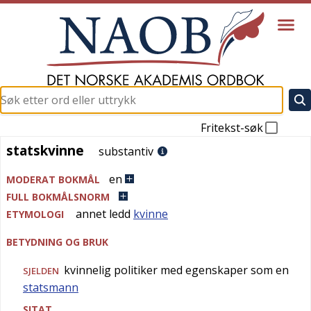
Fritekst-søk
statskvinne
statskvinne
substantiv
en
MODERAT BOKMÅL
FULL BOKMÅLSNORM
annet ledd
kvinne
ETYMOLOGI
BETYDNING OG BRUK
kvinnelig politiker med egenskaper som en
SJELDEN
statsmann
SITAT