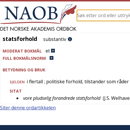
statsforhold
statsforhold
substantiv
et
MODERAT BOKMÅL
FULL BOKMÅLSNORM
BETYDNING OG BRUK
i flertall
; politiske forhold, tilstander som råder 
SJELDEN
SITAT
vore pludselig forandrede statsforhold
(
J.S. Welhav
Siter denne ordartikkelen