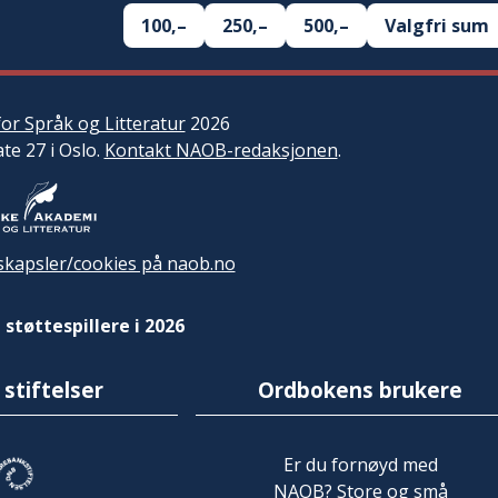
100,–
250,–
500,–
Valgfri sum
or Språk og Litteratur
2026
ate 27 i Oslo.
Kontakt NAOB-redaksjonen
.
kapsler/cookies på naob.no
 støttespillere i 2026
 stiftelser
Ordbokens brukere
Er du fornøyd med
NAOB? Store og små