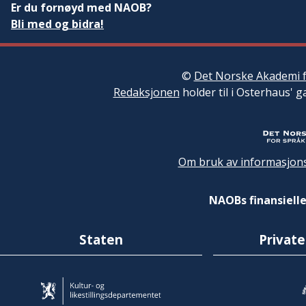
Er du fornøyd med NAOB?
Bli med og bidra!
©
Det Norske Akademi f
Redaksjonen
holder til i Osterhaus' g
Om bruk av informasjons
NAOBs finansielle
Staten
Private