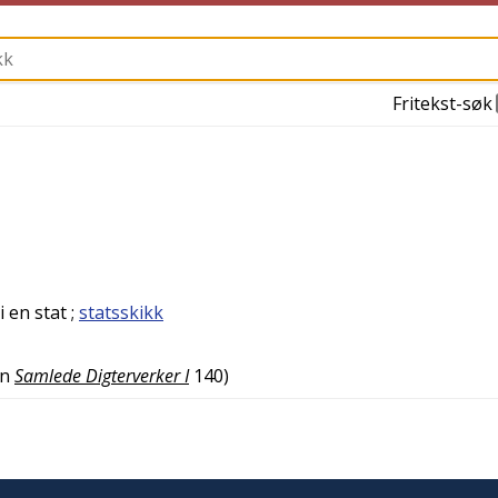
Fritekst-søk
i en stat
;
statsskikk
en
Samlede Digterverker I
140
)