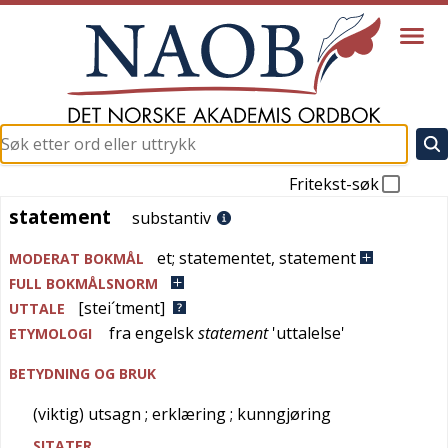
Fritekst-søk
statement
statement
substantiv
et
;
statementet
,
statement
MODERAT BOKMÅL
FULL BOKMÅLSNORM
[stei´tment]
UTTALE
fra
engelsk
statement
'
uttalelse
'
ETYMOLOGI
BETYDNING OG BRUK
(viktig) utsagn
; erklæring
; kunngjøring
SITATER