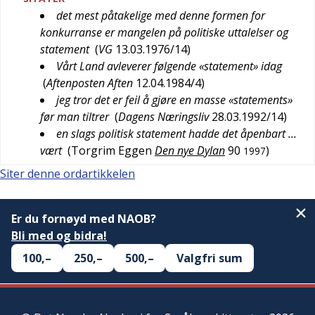
det mest påtakelige med denne formen for
konkurranse er mangelen på politiske uttalelser og
statement
(
VG
13.03.1976/14
)
Vårt Land avleverer følgende «statement» idag
(
Aftenposten Aften
12.04.1984/4
)
jeg tror det er feil å gjøre en masse «statements»
før man tiltrer
(
Dagens Næringsliv
28.03.1992/14
)
en slags politisk statement hadde det åpenbart …
vært
(
Torgrim Eggen
Den nye Dylan
90
)
1997
Siter denne ordartikkelen
Er du fornøyd med NAOB?
Bli med og bidra!
100,–
250,–
500,–
Valgfri sum