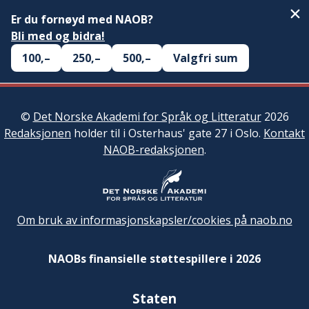
Er du fornøyd med NAOB?
Bli med og bidra!
100,–
250,–
500,–
Valgfri sum
©
Det Norske Akademi for Språk og Litteratur
2026
Redaksjonen
holder til i Osterhaus' gate 27 i Oslo.
Kontakt
NAOB-redaksjonen
.
Om bruk av informasjonskapsler/cookies på naob.no
NAOBs finansielle støttespillere i 2026
Staten