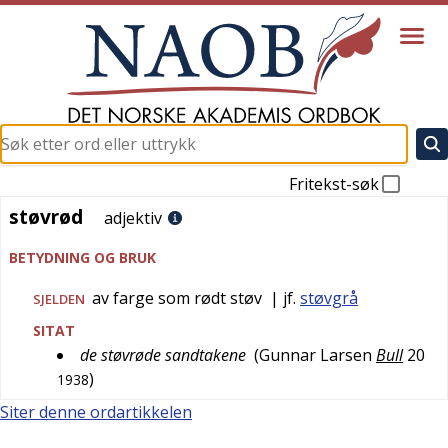
Fritekst-søk
støvrød
støvrød
adjektiv
BETYDNING OG BRUK
av farge som rødt støv
| jf.
støvgrå
SJELDEN
SITAT
de støvrøde sandtakene
(
Gunnar Larsen
Bull
20
)
1938
Siter denne ordartikkelen