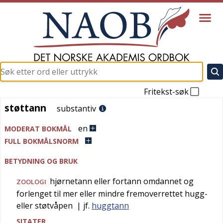
Fritekst-søk
støttann
støttann
substantiv
en
MODERAT BOKMÅL
FULL BOKMÅLSNORM
BETYDNING OG BRUK
hjørnetann eller fortann omdannet og
ZOOLOGI
forlenget til mer eller mindre fremoverrettet hugg-
eller støtvåpen
| jf.
huggtann
SITATER