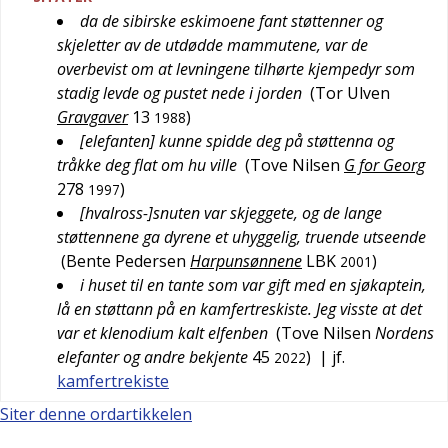
da de sibirske eskimoene fant støttenner og
skjeletter av de utdødde mammutene, var de
overbevist om at levningene tilhørte kjempedyr som
stadig levde og pustet nede i jorden
(
Tor Ulven
Gravgaver
13
)
1988
[elefanten] kunne spidde deg på støttenna og
tråkke deg flat om hu ville
(
Tove Nilsen
G for Georg
278
)
1997
[hvalross-]snuten var skjeggete, og de lange
støttennene ga dyrene et uhyggelig, truende utseende
(
Bente Pedersen
Harpunsønnene
LBK
)
2001
i huset til en tante som var gift med en sjøkaptein,
lå en støttann på en kamfertreskiste. Jeg visste at det
var et klenodium kalt elfenben
(
Tove Nilsen
Nordens
elefanter og andre bekjente
45
)
| jf.
2022
kamfertrekiste
Siter denne ordartikkelen