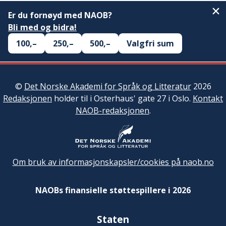
Er du fornøyd med NAOB?
Bli med og bidra!
100,–
250,–
500,–
Valgfri sum
©
Det Norske Akademi for Språk og Litteratur
2026
Redaksjonen
holder til i Osterhaus' gate 27 i Oslo.
Kontakt
NAOB-redaksjonen
.
Om bruk av informasjonskapsler/cookies på naob.no
NAOBs finansielle støttespillere i 2026
Staten