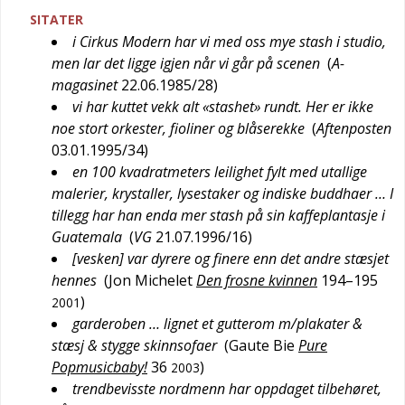
SITATER
i Cirkus Modern har vi med oss mye stash i studio,
men lar det ligge igjen når vi går på scenen
(
A-
magasinet
22.06.1985/28
)
vi har kuttet vekk alt «stashet» rundt. Her er ikke
noe stort orkester, fioliner og blåserekke
(
Aftenposten
03.01.1995/34
)
en 100 kvadratmeters leilighet fylt med utallige
malerier, krystaller, lysestaker og indiske buddhaer … I
tillegg har han enda mer stash på sin kaffeplantasje i
Guatemala
(
VG
21.07.1996/16
)
[vesken] var dyrere og finere enn det andre stæsjet
hennes
(
Jon Michelet
Den frosne kvinnen
194–195
)
2001
garderoben … lignet et gutterom m/plakater &
stæsj & stygge skinnsofaer
(
Gaute Bie
Pure
Popmusicbaby!
36
)
2003
trendbevisste nordmenn har oppdaget tilbehøret,