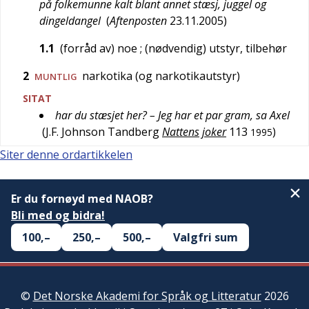
på folkemunne kalt blant annet stæsj, juggel og
dingeldangel
(
Aftenposten
23.11.2005
)
1.1
(forråd av) noe
; (nødvendig) utstyr, tilbehør
2
narkotika (og narkotikautstyr)
MUNTLIG
SITAT
har du stæsjet her? – Jeg har et par gram, sa Axel
(
J.F. Johnson Tandberg
Nattens joker
113
)
1995
Siter denne ordartikkelen
Er du fornøyd med NAOB?
Bli med og bidra!
100,–
250,–
500,–
Valgfri sum
©
Det Norske Akademi for Språk og Litteratur
2026