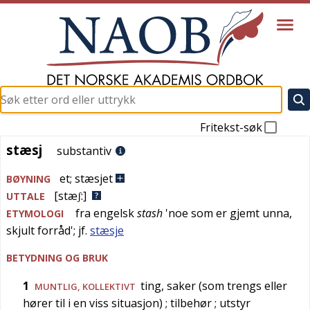
Fritekst-søk
stæsj
stæsj
substantiv
et
;
stæsjet
BØYNING
[stæʃ:]
UTTALE
fra
engelsk
stash
'
noe som er gjemt unna,
ETYMOLOGI
skjult forråd
'; jf.
stæsje
BETYDNING OG BRUK
1
ting, saker (som trengs eller
MUNTLIG
, KOLLEKTIVT
hører til i en viss situasjon)
; tilbehør
; utstyr