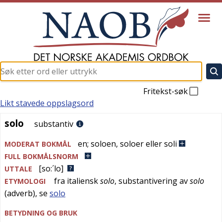
Fritekst-søk
Likt stavede oppslagsord
solo
solo
substantiv
en
;
soloen
,
soloer eller soli
MODERAT BOKMÅL
FULL BOKMÅLSNORM
[so:´lo]
UTTALE
fra
italiensk
solo
, substantivering av
solo
ETYMOLOGI
(adverb), se
solo
BETYDNING OG BRUK