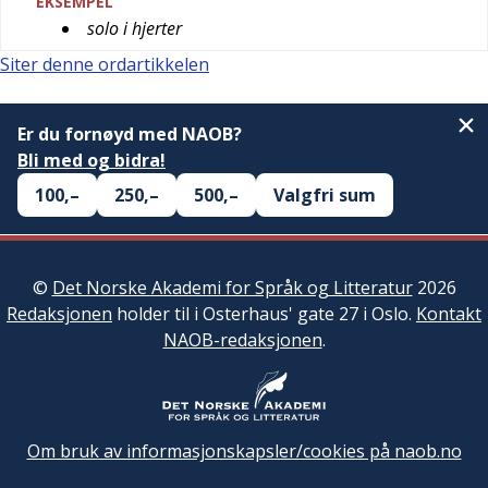
EKSEMPEL
solo i hjerter
Siter denne ordartikkelen
Er du fornøyd med NAOB?
Bli med og bidra!
100,–
250,–
500,–
Valgfri sum
©
Det Norske Akademi for Språk og Litteratur
2026
Redaksjonen
holder til i Osterhaus' gate 27 i Oslo.
Kontakt
NAOB-redaksjonen
.
Om bruk av informasjonskapsler/cookies på naob.no