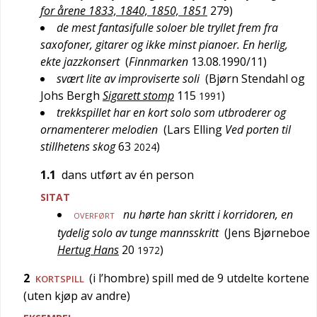
for årene 1833, 1840, 1850, 1851
279
)
de mest fantasifulle soloer ble tryllet frem fra
saxofoner, gitarer og ikke minst pianoer. En herlig,
ekte jazzkonsert
(
Finnmarken
13.08.1990/11
)
svært lite av improviserte soli
(
Bjørn Stendahl og
Johs Bergh
Sigarett stomp
115
)
1991
trekkspillet har en kort solo som utbroderer og
ornamenterer melodien
(
Lars Elling
Ved porten til
stillhetens skog
63
)
2024
1.1
dans utført av én person
SITAT
nu hørte han skritt i korridoren, en
OVERFØRT
tydelig solo av tunge mannsskritt
(
Jens Bjørneboe
Hertug Hans
20
)
1972
2
(i l’hombre) spill med de 9 utdelte kortene
KORTSPILL
(uten kjøp av andre)