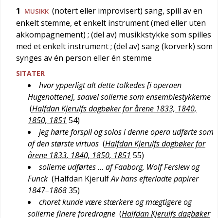
1
(notert eller improvisert) sang, spill av en
MUSIKK
enkelt stemme, et enkelt instrument (med eller uten
akkompagnement)
; (del av) musikkstykke som spilles
med et enkelt instrument
; (del av) sang (korverk) som
synges av én person eller én stemme
SITATER
hvor ypperligt alt dette tolkedes [i operaen
Hugenottene], saavel solierne som ensemblestykkerne
(
Halfdan Kjerulfs dagbøker for årene 1833, 1840,
1850, 1851
54
)
jeg hørte forspil og solos i denne opera udførte som
af den største virtuos
(
Halfdan Kjerulfs dagbøker for
årene 1833, 1840, 1850, 1851
55
)
solierne udførtes … af Faaborg, Wolf Ferslew og
Funck
(
Halfdan Kjerulf
Av hans efterladte papirer
1847–1868
35
)
choret kunde være stærkere og mægtigere og
solierne finere foredragne
(
Halfdan Kjerulfs dagbøker